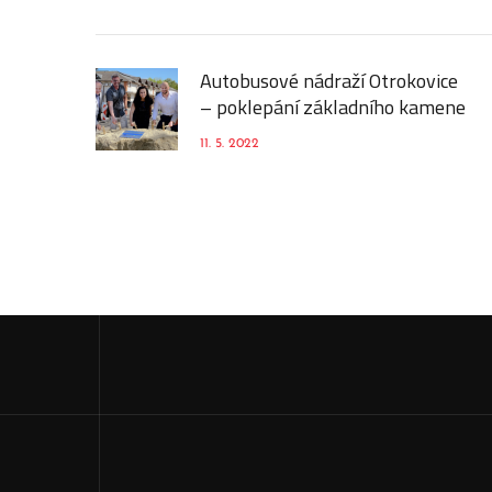
Autobusové nádraží Otrokovice
– poklepání základního kamene
11. 5. 2022